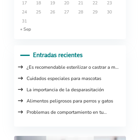
17
18
19
20
21
22
23
24
25
26
27
28
29
30
31
« Sep
Entradas recientes
¿Es recomendable esterilizar o castrar a mi
mascota?
Cuidados especiales para mascotas
La importancia de la desparasitación
Alimentos peligrosos para perros y gatos
Problemas de comportamiento en tu
mascota