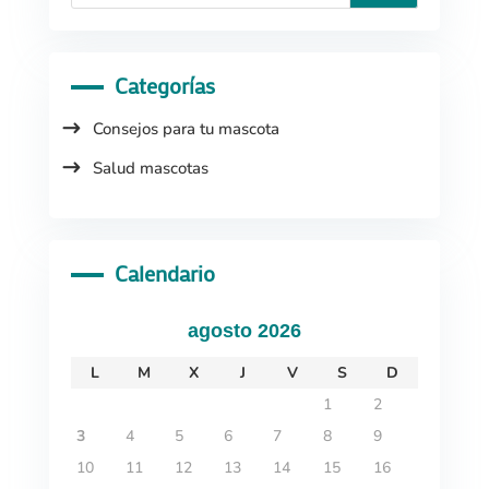
Categorías
Consejos para tu mascota
Salud mascotas
Calendario
agosto 2026
L
M
X
J
V
S
D
1
2
3
4
5
6
7
8
9
10
11
12
13
14
15
16